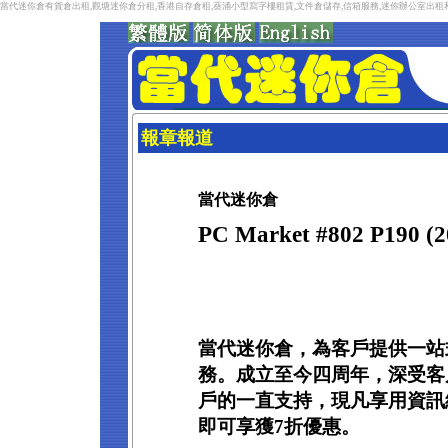
當代迷你倉有貨倉出租,觀塘迷你倉分租,香港自存倉租,葵涌小型寫字樓租賃,文件倉儲存,信箱服務,迷你辦公室出
報章報道
當代迷你倉
PC Market #802 P190 
當代迷你倉，為客戶提供一站
務。成立至今四周年，深受客
戶的一直支持，現凡享用資訊
即可享獲7折優惠。