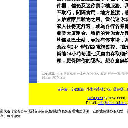
件櫃，信箱及迷你寫字樓服務。
不取巧，間隔實用，地方整潔，
人放置家居雜物之用。當代迷你
家人住得更舒適，或為各行各業
商業大廈租金。我們的迷你倉及
地鐵及巴士站，更設有停車場，
倉設有24小時閉路電視監控、抽
就能24小時每週七天自由存取物
頭，更保障你的隱私。想存倉無
其他報導 :
CPU電腦專家
一本便利
跨傳媒
新報
經濟一週
電玩
Market
PC Market
自存倉
|
信箱服務
|
小型寫字樓分租
|
儲存櫃出
Designed
by Newsbook Li
E-mail:
info@timemini.com
當代
迷你倉
有多年優質儲存
自存倉
經驗和
價錢
合理地點優越，在
觀塘
葵涌
多個
地點
，
靠。
迷你存倉