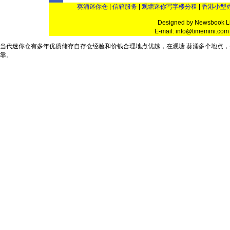
葵涌迷你仓
|
信箱服务
|
观塘迷你写字楼分租
|
香港小型
Designed by Newsbook L
E-mail: info@timemini.c
当代
迷你仓
有多年优质储存
自存仓
经验和
价钱
合理地点优越，在
观塘
葵涌
多个
地点
，
靠。