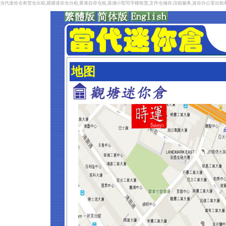
当代迷你仓有货仓出租,观塘迷你仓分租,香港自存仓租,葵涌小型写字楼租赁,文件仓储存,信箱服务,迷你办公室出
地图