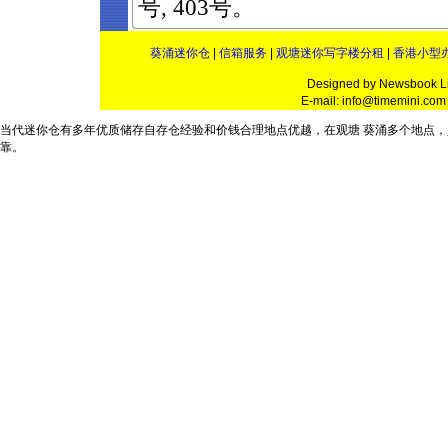
号, 403号。
葵涌迷你仓
|
信箱服务
|
观塘迷你写字楼分租
|
香港小型
Designed by Newsbook L
E-mail: info@timemini.c
当代
迷你仓
有多年优质储存
自存仓
经验和
价钱
合理地点优越，在
观塘
葵涌
多个
地点
，
靠。