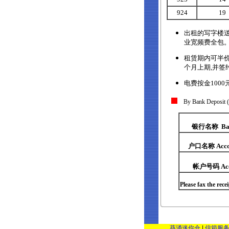
924
19
出租的写字楼
业宽频费全包
租赁期内可半价
个月上期,并签
电费按金1000元
By Bank Deposit
银行名称 Ban
户口名称 Acco
帐户号码 Acc
Please fax the rece
葵涌迷你仓
|
信箱服