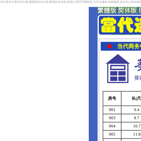
当代迷你仓有货仓出租,观塘迷你仓分租,香港自存仓租,葵涌小型写字楼租赁,文件仓储存,信箱服务,迷你办公室出
当代商务
房号
长
(
尺
901
9.4
903
8.7
904
10.7
905
11.8