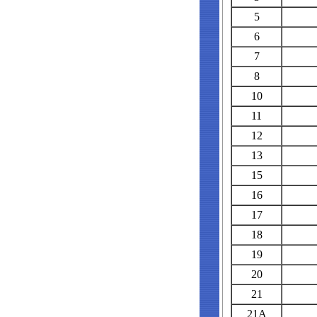
5
6
7
8
10
11
12
13
15
16
17
18
19
20
21
21A