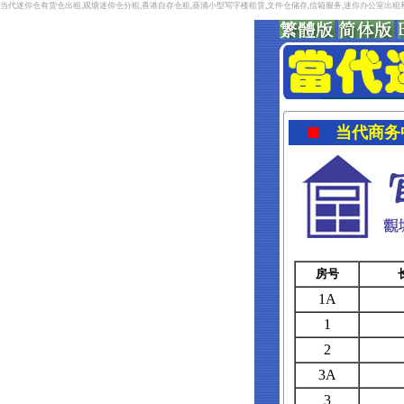
当代迷你仓有货仓出租,观塘迷你仓分租,香港自存仓租,葵涌小型写字楼租赁,文件仓储存,信箱服务,迷你办公室出
当代商务
房号
1A
1
2
3A
3