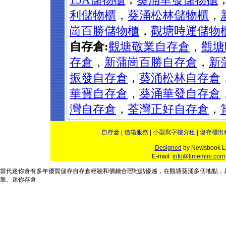
利儲物櫃
，
葵涌松林儲物櫃
，
崗百勝儲物櫃
，
觀塘時運儲物
自存倉:
觀塘敬業自存倉
，
觀塘
存倉
，
新蒲崗百勝自存倉
，
新
振發自存倉
，
葵涌松林自存倉
華寶自存倉
，
葵涌華發自存倉
灣自存倉
，
荃灣正好自存倉
，
自存倉
|
信箱服務
|
小型寫字樓分租
|
儲存櫃出
Designed
by Newsbook Li
E-mail:
info@timemini.com
當代
迷你倉
有多年優質儲存
自存倉
經驗和
價錢
合理地點優越，在
觀塘
葵涌
多個
地點
，
靠。
迷你存倉