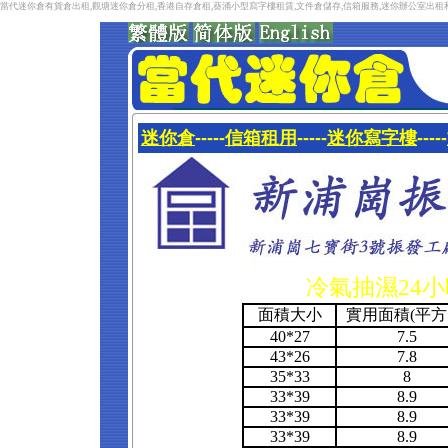
當代迷你倉有貨倉出租,觀塘迷你倉分租,香港自存倉租,葵涌小型寫字樓租賃,文件倉儲存,信箱服務,迷你辦公室出
迷你倉
-----
信箱租用
-----
迷你寫字樓
-----
冷氣抽濕24小時
面積大小
實用面積(平方
40*27
7.5
43*26
7.8
35*33
8
33*39
8.9
33*39
8.9
33*39
8.9