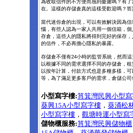
為收取信件的不方便而感到憂慮嗎？有了
在。這樣的存儲倉真的這樣受歡迎嗎？答
當代迷你倉的出現，可以有效解決因為信
惱，有些人認為一家人共用一個信箱，個
存倉，這些人的隱私將得到完好的保存，
的信件，不必再擔心隱私的暴露。
存儲倉不僅有24小時的監管系統，然而
以根據不同的需求選擇不同的存儲倉，租
以按年計算，付款方式也是多種多樣，可
等，為了滿足更多客戶的需求，倉儲公司
小型寫字樓:
筲箕灣民興小型寫
葵興15A小型寫字樓
，
葵涌松
小型寫字樓
，
觀塘時運小型寫
儲物櫃服務:
筲箕灣民興儲物櫃
15A儲物櫃
，
葵涌華發儲物櫃